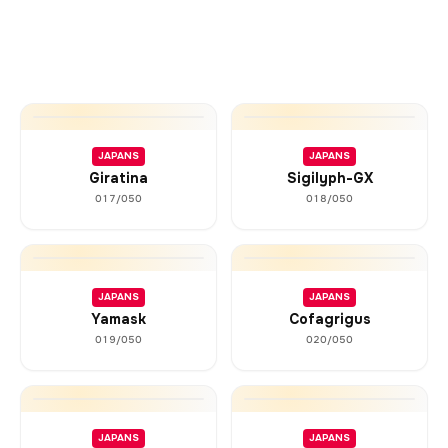
JAPANS
JAPANS
Giratina
Sigilyph-GX
017/050
018/050
JAPANS
JAPANS
Yamask
Cofagrigus
019/050
020/050
JAPANS
JAPANS