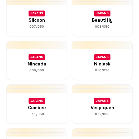
JAPANS
JAPANS
Silcoon
Beautifly
007/050
008/050
JAPANS
JAPANS
Nincada
Ninjask
009/050
010/050
JAPANS
JAPANS
Combee
Vespiquen
011/050
012/050