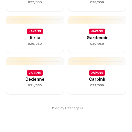
027/050
028/050
JAPANS
JAPANS
Kirlia
Gardevoir
029/050
030/050
JAPANS
JAPANS
Dedenne
Carbink
031/050
032/050
▼ Ad by Refinery89