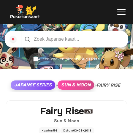
Alleen zoeken binnen
Fairy Rise
JAPANSE SERIES
SUN & MOON
»
»
FAIRY RISE
Fairy Rise
Sun & Moon
Kaarten
56
Datum
03-08-2018