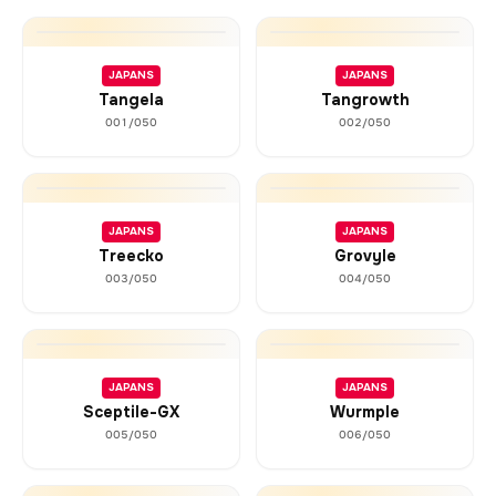
JAPANS
JAPANS
Tangela
Tangrowth
001/050
002/050
JAPANS
JAPANS
Treecko
Grovyle
003/050
004/050
JAPANS
JAPANS
Sceptile-GX
Wurmple
005/050
006/050