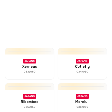
JAPANS
JAPANS
Xerneas
Cutiefly
033/050
034/050
JAPANS
JAPANS
Ribombee
Morelull
035/050
036/050