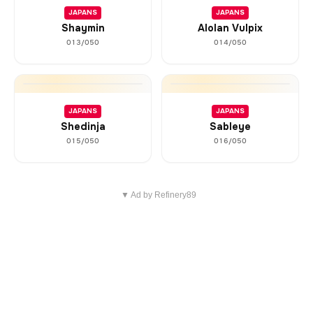
JAPANS
JAPANS
Shaymin
Alolan Vulpix
013/050
014/050
JAPANS
JAPANS
Shedinja
Sableye
015/050
016/050
▼ Ad by Refinery89