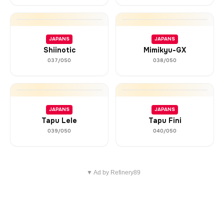
JAPANS
JAPANS
Shiinotic
Mimikyu-GX
037/050
038/050
JAPANS
JAPANS
Tapu Lele
Tapu Fini
039/050
040/050
▼ Ad by Refinery89