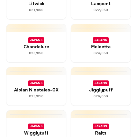
Litwick
Lampent
021/050
022/050
JAPANS
JAPANS
Chandelure
Meloetta
023/050
024/050
JAPANS
JAPANS
Alolan Ninetales-GX
Jigglypuff
025/050
026/050
JAPANS
JAPANS
Wigglytuff
Ralts