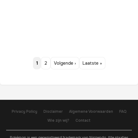
1
2
Volgende ›
Laatste »
Privacy Policy
Disclaimer
Algemene Voorwaarden
FAQ
Wie zijn wij?
Contact
Pokémon is een geregistreerd trademark van Nintendo. Alle plaatjes