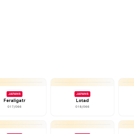
JAPANS
JAPANS
Feraligatr
Lotad
017/066
018/066