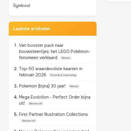
Symbool
Laatste artikelen
Van booster pack naar
bouwsteentjes: het LEGO Pokémon-
fenomeen verklaard
Nieuws
Top-50 waardevolste kaarten in
februari 2026
Waarde & Investering
Pokemon (bijna) 30 jaar!
Nieuws
Mega Evolution - Perfect Order bijna
uit!
Nieuwe set
First Partner Illustration Collections
Nieuwe set