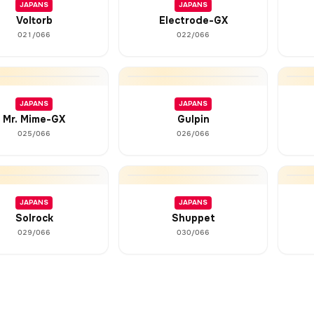
JAPANS
JAPANS
Voltorb
Electrode-GX
021/066
022/066
JAPANS
JAPANS
Mr. Mime-GX
Gulpin
025/066
026/066
JAPANS
JAPANS
Solrock
Shuppet
029/066
030/066