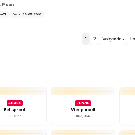
& Moon
en
77
Datum
03-05-2018
1
2
Volgende ›
La
JAPANS
JAPANS
Bellsprout
Weepinbell
001/066
002/066