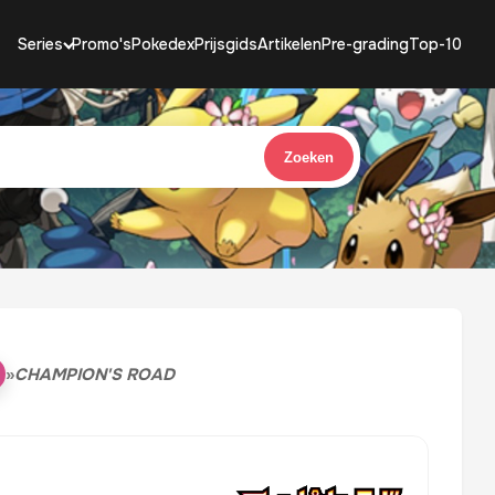
Series
Promo's
Pokedex
Prijsgids
Artikelen
Pre-grading
Top-10
Zoeken
»
CHAMPION'S ROAD