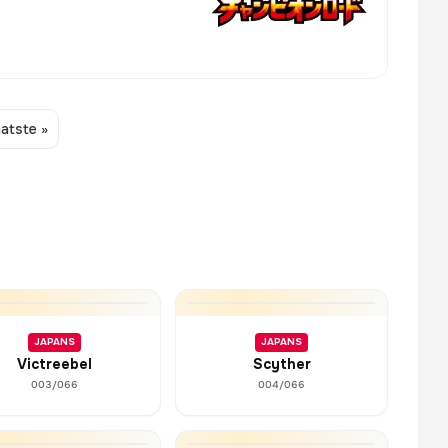
atste »
JAPANS
JAPANS
Victreebel
Scyther
003/066
004/066