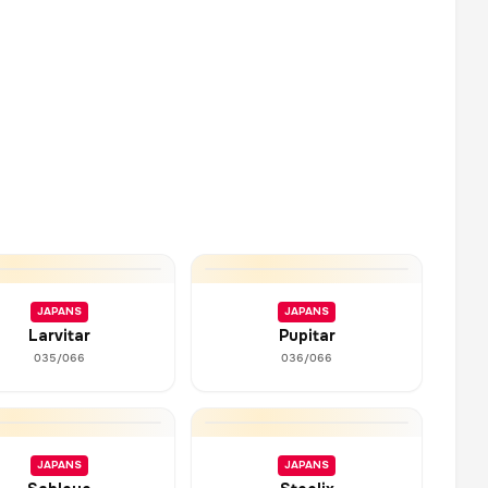
JAPANS
JAPANS
Larvitar
Pupitar
035/066
036/066
JAPANS
JAPANS