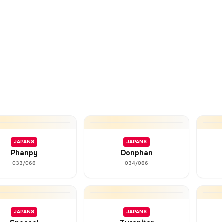
JAPANS
JAPANS
Phanpy
Donphan
033/066
034/066
JAPANS
JAPANS