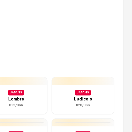
JAPANS
JAPANS
Lombre
Ludicolo
019/066
020/066