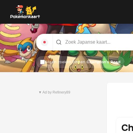
Alleen zoeken binnen
Champion's Road
Nieuwste set
Pitch Black
▼ Ad by Refinery89
Ch