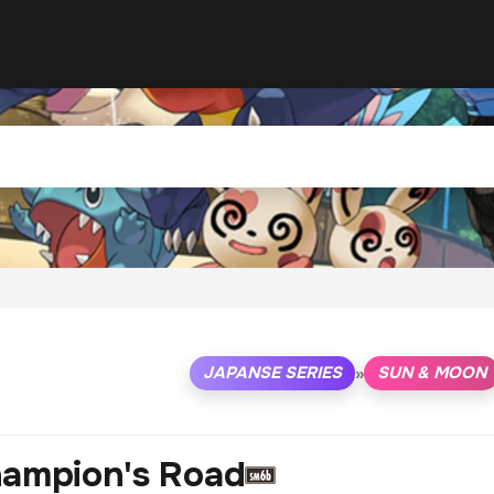
JAPANSE SERIES
SUN & MOON
»
ampion's Road