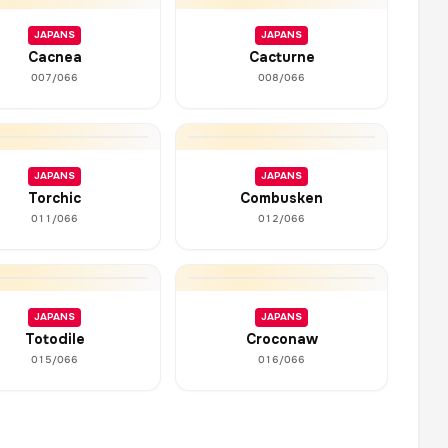
JAPANS
JAPANS
Cacnea
Cacturne
007/066
008/066
JAPANS
JAPANS
Torchic
Combusken
011/066
012/066
JAPANS
JAPANS
Totodile
Croconaw
015/066
016/066