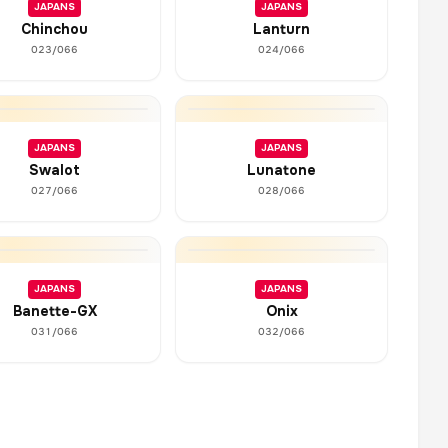
JAPANS
JAPANS
Chinchou
Lanturn
023/066
024/066
JAPANS
JAPANS
Swalot
Lunatone
027/066
028/066
JAPANS
JAPANS
Banette-GX
Onix
031/066
032/066