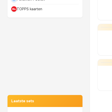
TOPPS kaarten
Mewtwo
TOP 10 POKEMON
Laatste sets