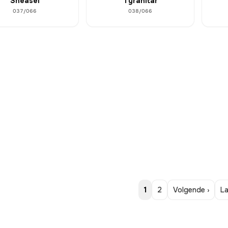
Sneasel
Tyranitar
037/066
038/066
1
2
Volgende ›
La