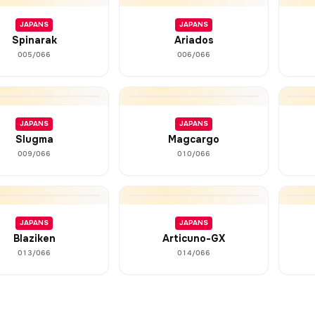
JAPANS
JAPANS
Spinarak
Ariados
005/066
006/066
JAPANS
JAPANS
Slugma
Magcargo
009/066
010/066
JAPANS
JAPANS
Blaziken
Articuno-GX
013/066
014/066