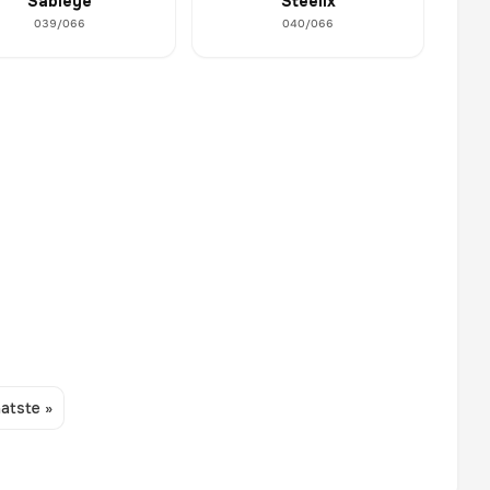
Sableye
Steelix
039/066
040/066
atste »