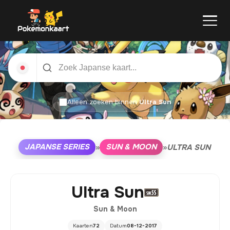
Alleen zoeken binnen
Ultra Sun
JAPANSE SERIES
SUN & MOON
»
»
ULTRA SUN
Ultra Sun
Sun & Moon
Kaarten
72
Datum
08-12-2017