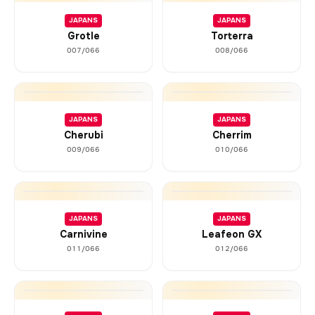
JAPANS
JAPANS
Grotle
Torterra
007/066
008/066
JAPANS
JAPANS
Cherubi
Cherrim
009/066
010/066
JAPANS
JAPANS
Carnivine
Leafeon GX
011/066
012/066