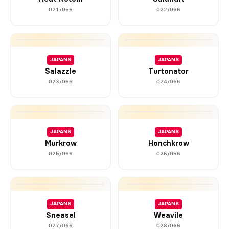
021/066
022/066
JAPANS
JAPANS
Salazzle
Turtonator
023/066
024/066
JAPANS
JAPANS
Murkrow
Honchkrow
025/066
026/066
JAPANS
JAPANS
Sneasel
Weavile
027/066
028/066