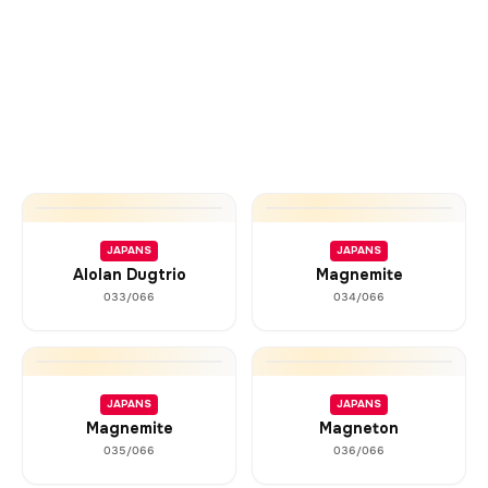
JAPANS
JAPANS
Alolan Dugtrio
Magnemite
033/066
034/066
JAPANS
JAPANS
Magnemite
Magneton
035/066
036/066