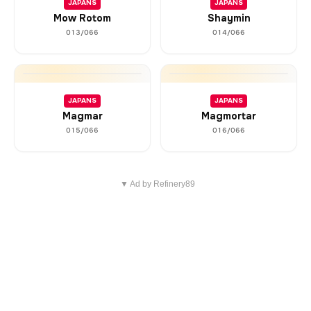
JAPANS
JAPANS
Mow Rotom
Shaymin
013/066
014/066
JAPANS
JAPANS
Magmar
Magmortar
015/066
016/066
▼ Ad by Refinery89