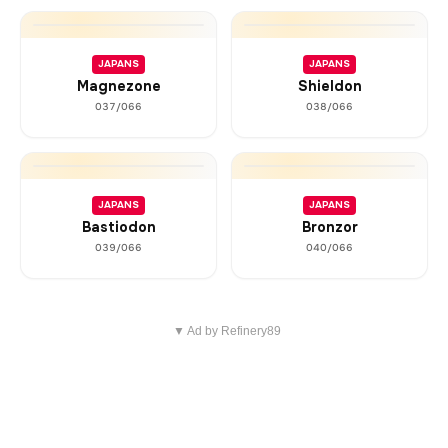
JAPANS
JAPANS
Magnezone
Shieldon
037/066
038/066
JAPANS
JAPANS
Bastiodon
Bronzor
039/066
040/066
▼ Ad by Refinery89