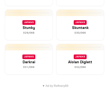
JAPANS
JAPANS
Stunky
Skuntank
029/066
030/066
JAPANS
JAPANS
Darkrai
Alolan Diglett
031/066
032/066
▼ Ad by Refinery89