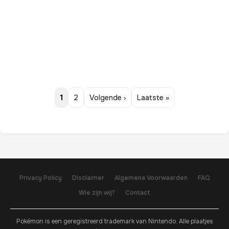
1
2
Volgende ›
Laatste »
Privacy Policy
Disclaimer
Algemene Voorwaarden
FAQ
Wie zijn wij?
Contact
Pokémon is een geregistreerd trademark van Nintendo. Alle plaatjes