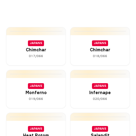
JAPANS
JAPANS
Chimchar
Chimchar
017/066
018/066
JAPANS
JAPANS
Monferno
Infernape
019/066
020/066
JAPANS
JAPANS
Heat Rotom
Salandit