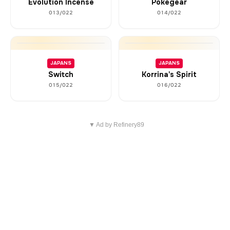
Evolution Incense
Pokegear
013/022
014/022
JAPANS
JAPANS
Switch
Korrina's Spirit
015/022
016/022
▼ Ad by Refinery89