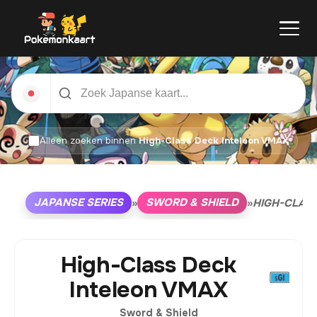
Alleen zoeken binnen
High-Class Deck Inteleon VMAX
JAPANSE SERIES
SWORD & SHIELD
»
»
HIGH-CLAS
High-Class Deck
Inteleon VMAX
Sword & Shield