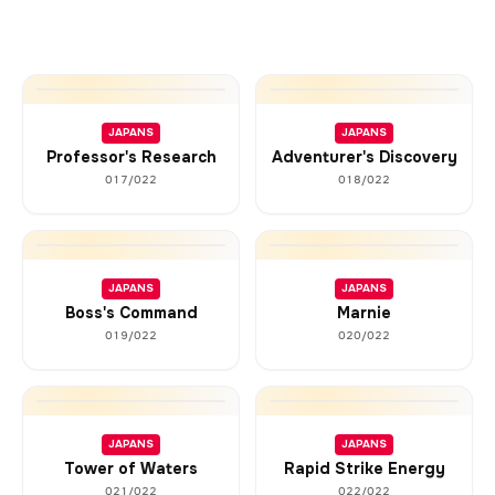
JAPANS
JAPANS
Professor's Research
Adventurer's Discovery
017/022
018/022
JAPANS
JAPANS
Boss's Command
Marnie
019/022
020/022
JAPANS
JAPANS
Tower of Waters
Rapid Strike Energy
021/022
022/022