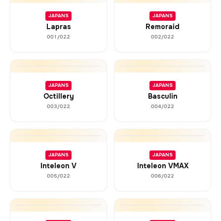
JAPANS
JAPANS
Lapras
Remoraid
001/022
002/022
JAPANS
JAPANS
Octillery
Basculin
003/022
004/022
JAPANS
JAPANS
Inteleon V
Inteleon VMAX
005/022
006/022