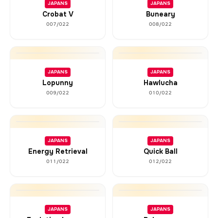
JAPANS
JAPANS
Crobat V
Buneary
007/022
008/022
JAPANS
JAPANS
Lopunny
Hawlucha
009/022
010/022
JAPANS
JAPANS
Energy Retrieval
Quick Ball
011/022
012/022
JAPANS
JAPANS