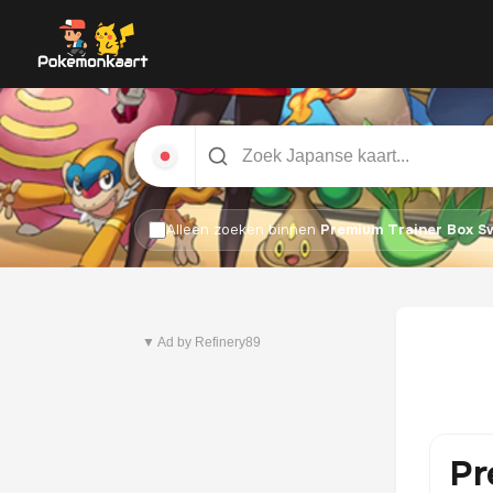
Alleen zoeken binnen
Premium Trainer Box S
Nieuwste set
Pitch Black
▼ Ad by Refinery89
Pr