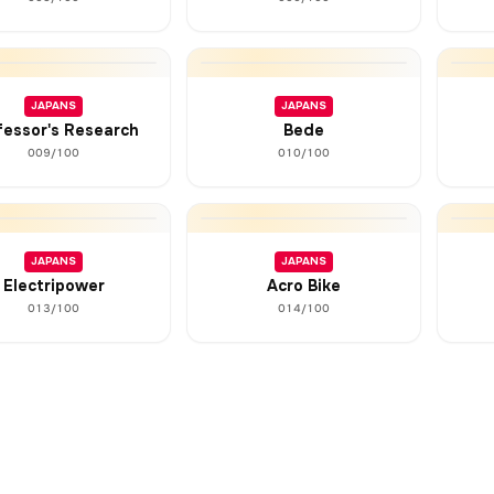
JAPANS
JAPANS
fessor's Research
Bede
009/100
010/100
JAPANS
JAPANS
Electripower
Acro Bike
013/100
014/100