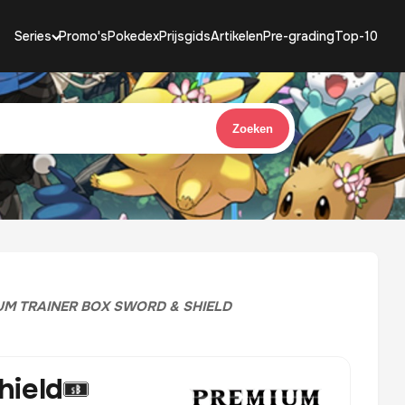
Series
Promo's
Pokedex
Prijsgids
Artikelen
Pre-grading
Top-10
Zoeken
UM TRAINER BOX SWORD & SHIELD
hield