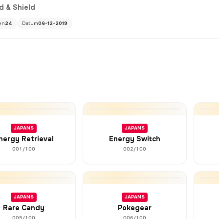
d & Shield
en
24
Datum
06-12-2019
JAPANS
JAPANS
nergy Retrieval
Energy Switch
001/100
002/100
JAPANS
JAPANS
Rare Candy
Pokegear
005/100
006/100