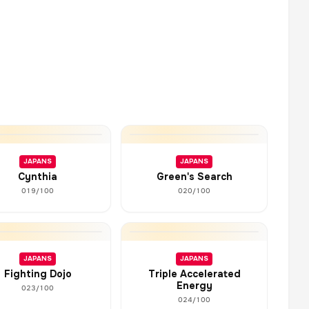
JAPANS
JAPANS
Cynthia
Green's Search
019/100
020/100
JAPANS
JAPANS
Fighting Dojo
Triple Accelerated
Energy
023/100
024/100