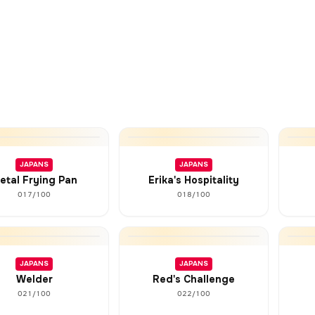
JAPANS
JAPANS
etal Frying Pan
Erika's Hospitality
017/100
018/100
JAPANS
JAPANS
Welder
Red's Challenge
021/100
022/100