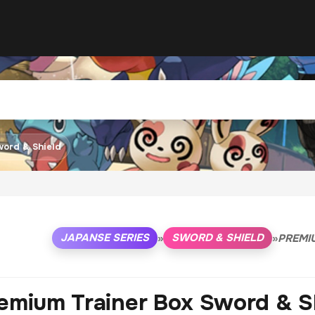
word & Shield
JAPANSE SERIES
SWORD & SHIELD
»
»
PREMI
emium Trainer Box Sword & S