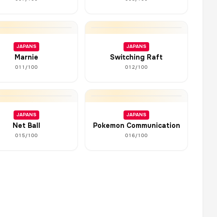
JAPANS
JAPANS
Marnie
Switching Raft
011/100
012/100
JAPANS
JAPANS
Net Ball
Pokemon Communication
015/100
016/100