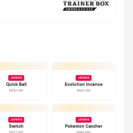
JAPANS
JAPANS
Quick Ball
Evolution Incense
003/100
004/100
JAPANS
JAPANS
Switch
Pokemon Catcher
007/100
008/100