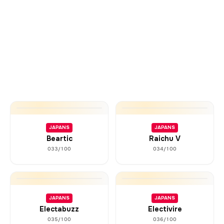
JAPANS
JAPANS
Beartic
Raichu V
033/100
034/100
JAPANS
JAPANS
Electabuzz
Electivire
035/100
036/100