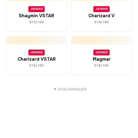
JAPANS
JAPANS
Shaymin VSTAR
Charizard V
013/100
014/100
JAPANS
JAPANS
Charizard VSTAR
Magmar
015/100
016/100
▼ Ad by Refinery89