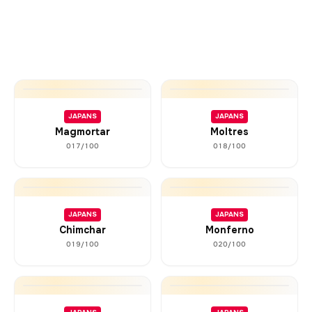
JAPANS
JAPANS
Magmortar
Moltres
017/100
018/100
JAPANS
JAPANS
Chimchar
Monferno
019/100
020/100