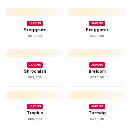
JAPANS
JAPANS
Exeggcute
Exeggutor
001/100
002/100
JAPANS
JAPANS
Shroomish
Breloom
003/100
004/100
JAPANS
JAPANS
Tropius
Turtwig
005/100
006/100