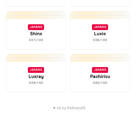
JAPANS
JAPANS
Shinx
Luxio
037/100
038/100
JAPANS
JAPANS
Luxray
Pachirisu
039/100
040/100
▼ Ad by Refinery89