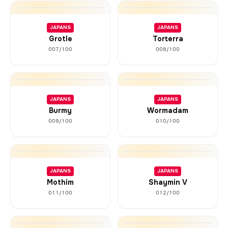
JAPANS
JAPANS
Grotle
Torterra
007/100
008/100
JAPANS
JAPANS
Burmy
Wormadam
009/100
010/100
JAPANS
JAPANS
Mothim
Shaymin V
011/100
012/100