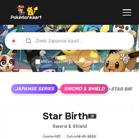
Alleen zoeken binnen
Star Birth
JAPANSE SERIES
SWORD & SHIELD
»
»
STAR BIRTH
Star Birth
Sword & Shield
Kaarten
127
Datum
14-01-2022