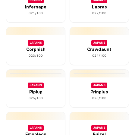
JAPANS
JAPANS
Infernape
Lapras
021/100
022/100
JAPANS
JAPANS
Corphish
Crawdaunt
023/100
024/100
JAPANS
JAPANS
Piplup
Prinplup
025/100
026/100
JAPANS
JAPANS
Empoleon
Buizel