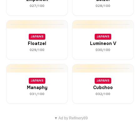
027/100
028/100
JAPANS
JAPANS
Floatzel
Lumineon V
029/100
030/100
JAPANS
JAPANS
Manaphy
Cubchoo
031/100
032/100
▼ Ad by Refinery89