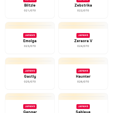
Blitzle
Zebstrika
021/070
022/070
JAPANS
JAPANS
Emolga
Zeraora V
023/070
024/070
JAPANS
JAPANS
Gastly
Haunter
025/070
026/070
JAPANS
JAPANS
Gengar
Sableye