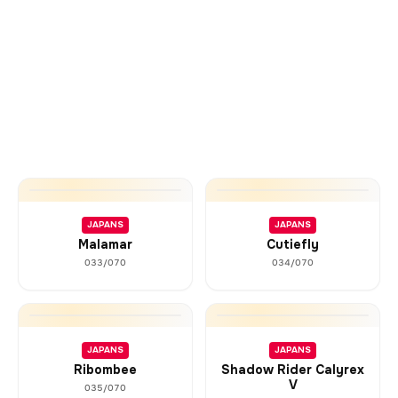
JAPANS
JAPANS
Malamar
Cutiefly
033/070
034/070
JAPANS
JAPANS
Ribombee
Shadow Rider Calyrex
V
035/070