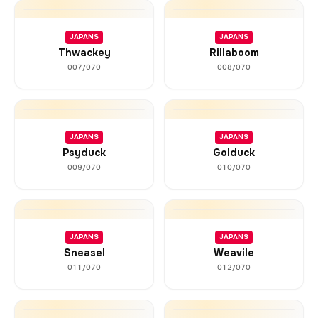
JAPANS
JAPANS
Thwackey
Rillaboom
007/070
008/070
JAPANS
JAPANS
Psyduck
Golduck
009/070
010/070
JAPANS
JAPANS
Sneasel
Weavile
011/070
012/070