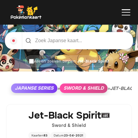
Alleen zoeken binnen
Jet-Black Spirit
JAPANSE SERIES
SWORD & SHIELD
»
»
JET-BLACK 
Jet-Black Spirit
Sword & Shield
Kaarten
83
Datum
23-04-2021