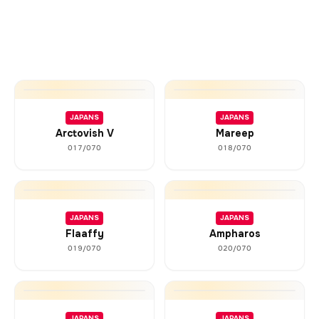
JAPANS
JAPANS
Arctovish V
Mareep
017/070
018/070
JAPANS
JAPANS
Flaaffy
Ampharos
019/070
020/070
JAPANS
JAPANS