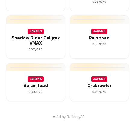
036/070
JAPANS
JAPANS
Shadow Rider Calyrex
Palpitoad
VMAX
038/070
037/070
JAPANS
JAPANS
Seismitoad
Crabrawler
039/070
040/070
▼ Ad by Refinery89