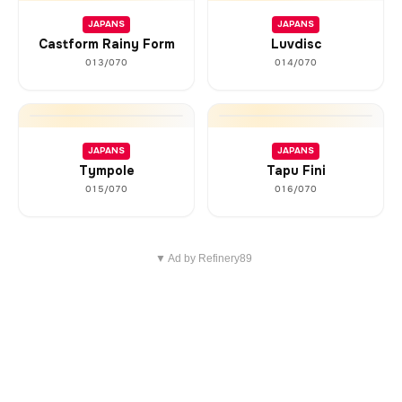
JAPANS
JAPANS
Castform Rainy Form
Luvdisc
013/070
014/070
JAPANS
JAPANS
Tympole
Tapu Fini
015/070
016/070
▼ Ad by Refinery89