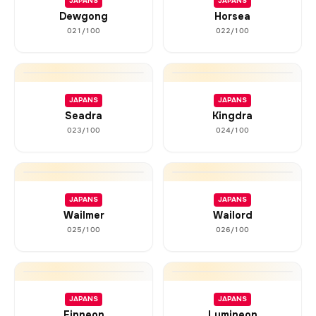
JAPANS
JAPANS
Dewgong
Horsea
021/100
022/100
JAPANS
JAPANS
Seadra
Kingdra
023/100
024/100
JAPANS
JAPANS
Wailmer
Wailord
025/100
026/100
JAPANS
JAPANS
Finneon
Lumineon