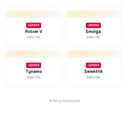
JAPANS
JAPANS
Rotom V
Emolga
037/100
038/100
JAPANS
JAPANS
Tynamo
Eelektrik
039/100
040/100
▼ Ad by Refinery89