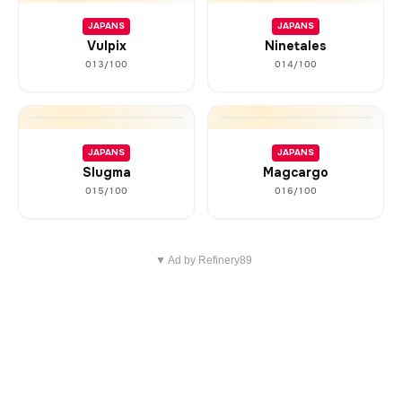
JAPANS
JAPANS
Vulpix
Ninetales
013/100
014/100
JAPANS
JAPANS
Slugma
Magcargo
015/100
016/100
▼ Ad by Refinery89