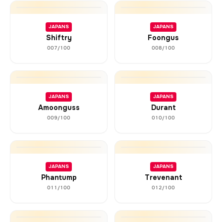
JAPANS
JAPANS
Shiftry
Foongus
007/100
008/100
JAPANS
JAPANS
Amoonguss
Durant
009/100
010/100
JAPANS
JAPANS
Phantump
Trevenant
011/100
012/100