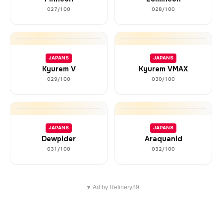
027/100
028/100
JAPANS
JAPANS
Kyurem V
Kyurem VMAX
029/100
030/100
JAPANS
JAPANS
Dewpider
Araquanid
031/100
032/100
▼ Ad by Refinery89