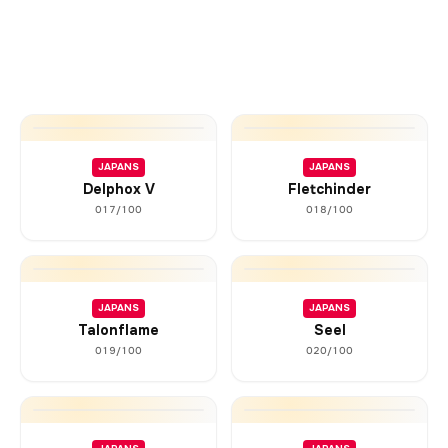
JAPANS
JAPANS
Delphox V
Fletchinder
017/100
018/100
JAPANS
JAPANS
Talonflame
Seel
019/100
020/100