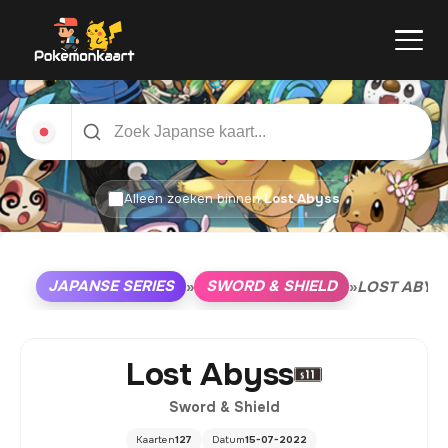
Alleen zoeken binnen
Lost Abyss
JAPANSE SERIES
SWORD & SHIELD
»
»
LOST ABYS
Lost Abyss
Sword & Shield
Kaarten
127
Datum
15-07-2022