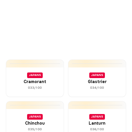
JAPANS
JAPANS
Cramorant
Glastrier
033/100
034/100
JAPANS
JAPANS
Chinchou
Lanturn
035/100
036/100