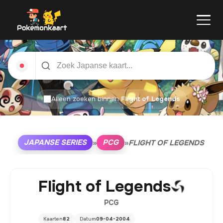
Alleen zoeken binnen
Flight of Legends
JAPANSE SERIES
PCG
»
»
FLIGHT OF LEGENDS
Flight of Legends
PCG
Kaarten
82
Datum
09-04-2004