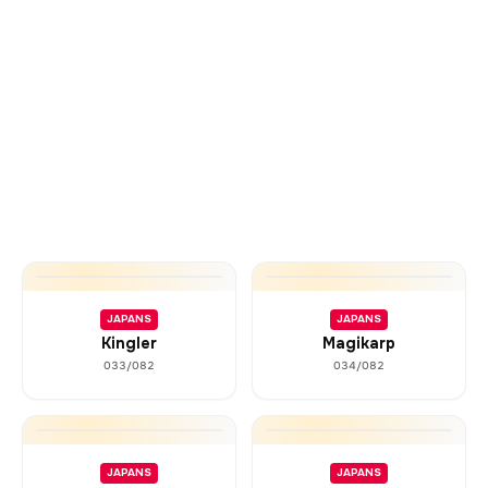
JAPANS
JAPANS
Kingler
Magikarp
033/082
034/082
JAPANS
JAPANS