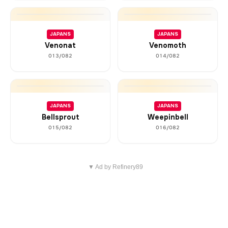
JAPANS
JAPANS
Venonat
Venomoth
013/082
014/082
JAPANS
JAPANS
Bellsprout
Weepinbell
015/082
016/082
▼ Ad by Refinery89