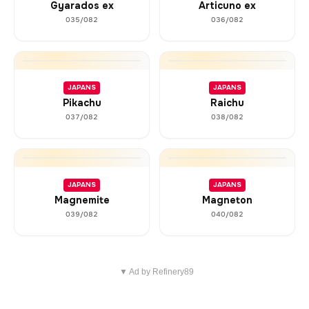
Gyarados ex
Articuno ex
035/082
036/082
JAPANS
JAPANS
Pikachu
Raichu
037/082
038/082
JAPANS
JAPANS
Magnemite
Magneton
039/082
040/082
▼ Ad by Refinery89