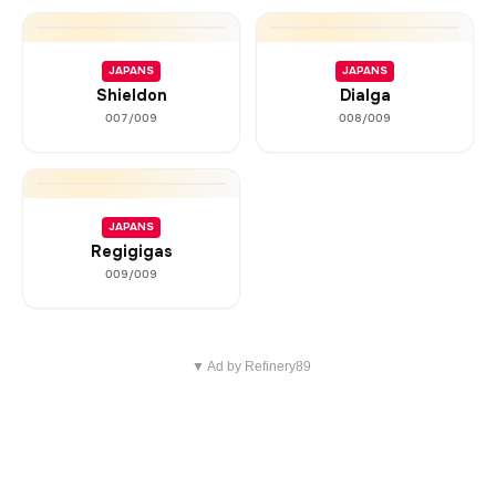
JAPANS
JAPANS
Shieldon
Dialga
007/009
008/009
JAPANS
Regigigas
009/009
▼ Ad by Refinery89