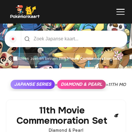
Alleen zoeken binnen
11th Movie Commemoration Set
JAPANSE SERIES
DIAMOND & PEARL
»
»
11TH MOV
11th Movie
Commemoration Set
Diamond & Pearl