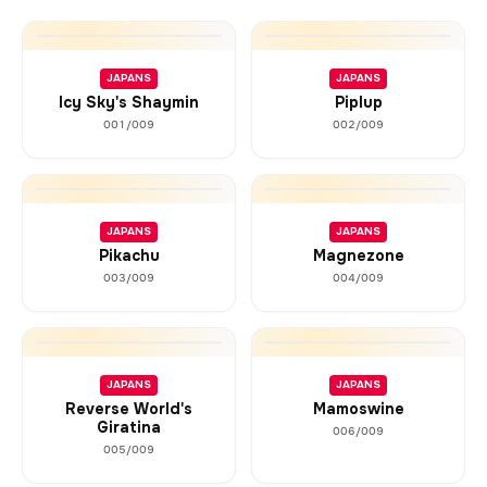
JAPANS
JAPANS
Icy Sky's Shaymin
Piplup
001/009
002/009
JAPANS
JAPANS
Pikachu
Magnezone
003/009
004/009
JAPANS
JAPANS
Reverse World's
Mamoswine
Giratina
006/009
005/009