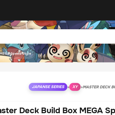
 MEGA Speed Style
JAPANSE SERIES
XY
»
»
MASTER DECK B
ster Deck Build Box MEGA Sp