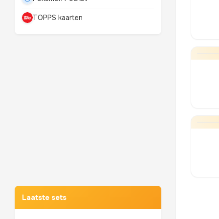
TOPPS kaarten
Mewtwo
TOP 10 POKEMON
Laatste sets