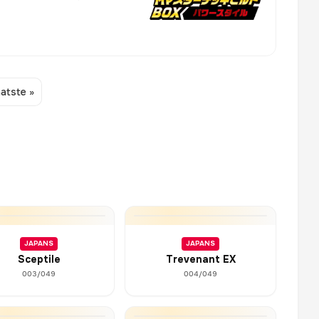
atste »
JAPANS
JAPANS
Sceptile
Trevenant EX
003/049
004/049