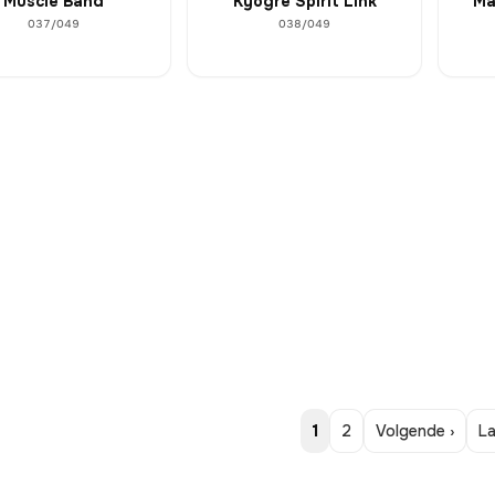
Muscle Band
Kyogre Spirit Link
Ma
037/049
038/049
1
2
Volgende ›
La