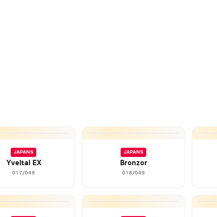
JAPANS
JAPANS
Yveltal EX
Bronzor
017/049
018/049