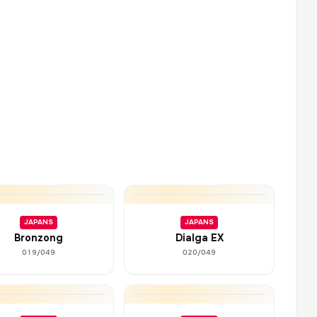
JAPANS
JAPANS
Bronzong
Dialga EX
019/049
020/049