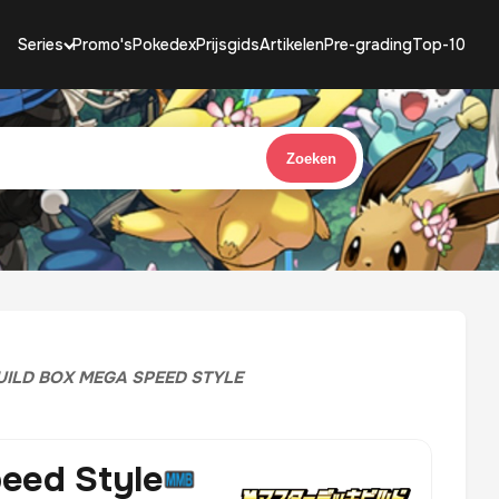
Series
Promo's
Pokedex
Prijsgids
Artikelen
Pre-grading
Top-10
Zoeken
UILD BOX MEGA SPEED STYLE
eed Style