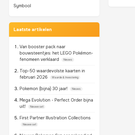
Symbool
Laatste artikelen
Van booster pack naar
bouwsteentjes: het LEGO Pokémon-
fenomeen verklaard
Nieuws
Top-50 waardevolste kaarten in
februari 2026
Waarde & Investering
Pokemon (bijna) 30 jaar!
Nieuws
Mega Evolution - Perfect Order bijna
uit!
Nieuwe set
First Partner Illustration Collections
Nieuwe set