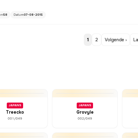
en
58
Datum
07-08-2015
1
2
Volgende ›
La
JAPANS
JAPANS
Treecko
Grovyle
001/049
002/049