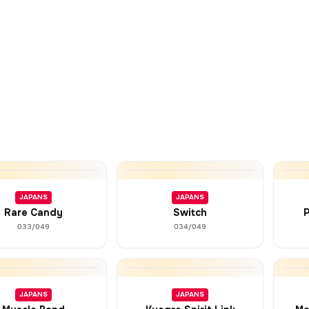
JAPANS
JAPANS
Rare Candy
Switch
P
033/049
034/049
JAPANS
JAPANS