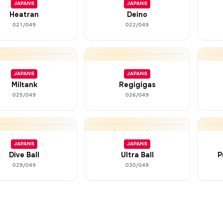
JAPANS
JAPANS
Heatran
Deino
021/049
022/049
JAPANS
JAPANS
Miltank
Regigigas
025/049
026/049
JAPANS
JAPANS
Dive Ball
Ultra Ball
P
029/049
030/049