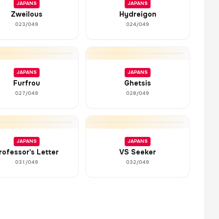
JAPANS
JAPANS
Zweilous
Hydreigon
023/049
024/049
JAPANS
JAPANS
Furfrou
Ghetsis
027/049
028/049
JAPANS
JAPANS
rofessor's Letter
VS Seeker
031/049
032/049