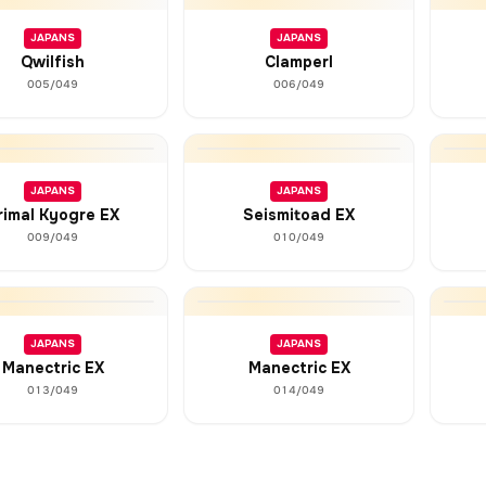
JAPANS
JAPANS
Qwilfish
Clamperl
005/049
006/049
JAPANS
JAPANS
rimal Kyogre EX
Seismitoad EX
009/049
010/049
JAPANS
JAPANS
Manectric EX
Manectric EX
013/049
014/049