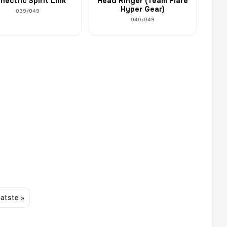
nectric Spirit Link
Head Ringer (Team Flare
Hyper Gear)
039/049
040/049
atste »