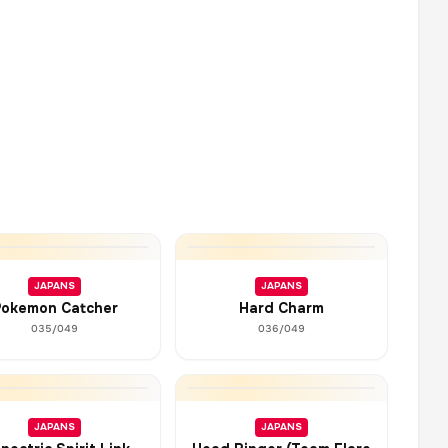
JAPANS
JAPANS
okemon Catcher
Hard Charm
035/049
036/049
JAPANS
JAPANS