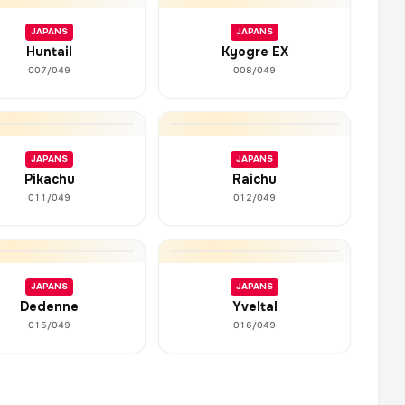
JAPANS
JAPANS
Huntail
Kyogre EX
007/049
008/049
JAPANS
JAPANS
Pikachu
Raichu
011/049
012/049
JAPANS
JAPANS
Dedenne
Yveltal
015/049
016/049