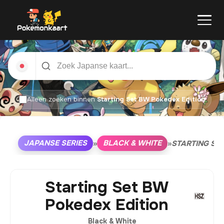
Alleen zoeken binnen
Starting Set BW Pokedex Edition
JAPANSE SERIES
BLACK & WHITE
»
»
STARTING SE
Starting Set BW
Pokedex Edition
Black & White