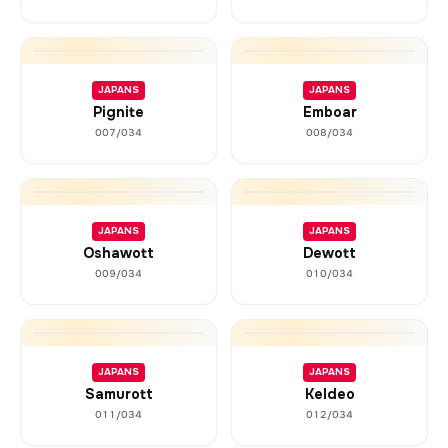
JAPANS
JAPANS
Pignite
Emboar
007/034
008/034
JAPANS
JAPANS
Oshawott
Dewott
009/034
010/034
JAPANS
JAPANS
Samurott
Keldeo
011/034
012/034