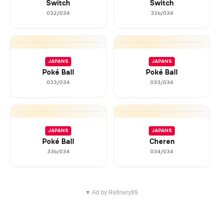
Switch
Switch
032/034
32b/034
JAPANS
JAPANS
Poké Ball
Poké Ball
033/034
033/034
JAPANS
JAPANS
Poké Ball
Cheren
33b/034
034/034
▼ Ad by Refinery89