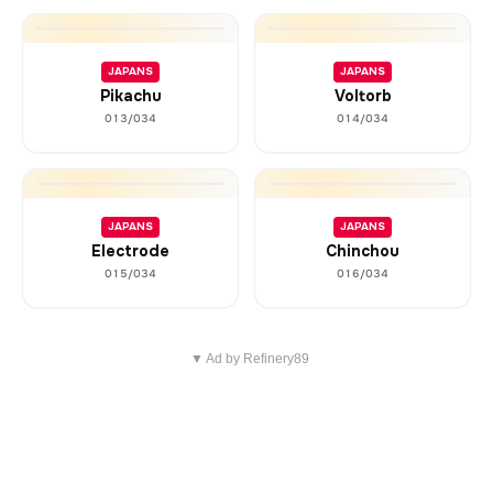
JAPANS
JAPANS
Pikachu
Voltorb
013/034
014/034
JAPANS
JAPANS
Electrode
Chinchou
015/034
016/034
▼ Ad by Refinery89