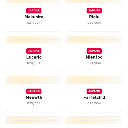
JAPANS
JAPANS
Makuhita
Riolu
021/034
022/034
JAPANS
JAPANS
Lucario
Mienfoo
023/034
024/034
JAPANS
JAPANS
Meowth
Farfetch'd
025/034
026/034