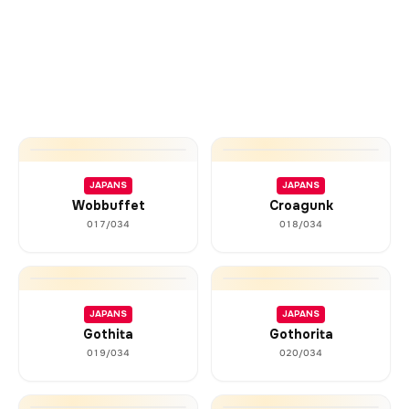
JAPANS
JAPANS
Wobbuffet
Croagunk
017/034
018/034
JAPANS
JAPANS
Gothita
Gothorita
019/034
020/034