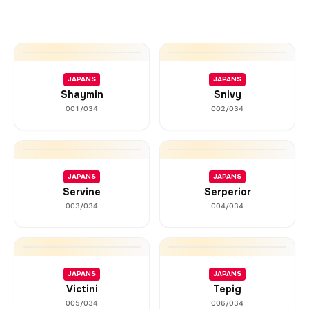
JAPANS
JAPANS
Shaymin
Snivy
001/034
002/034
JAPANS
JAPANS
Servine
Serperior
003/034
004/034
JAPANS
JAPANS
Victini
Tepig
005/034
006/034