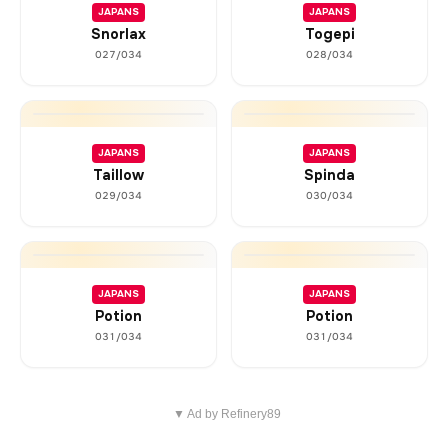
JAPANS
JAPANS
Snorlax
Togepi
027/034
028/034
JAPANS
JAPANS
Taillow
Spinda
029/034
030/034
JAPANS
JAPANS
Potion
Potion
031/034
031/034
▼ Ad by Refinery89