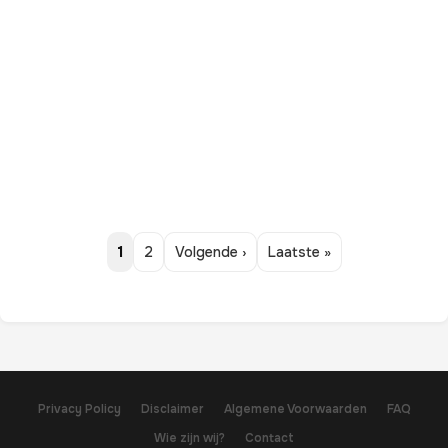
1
2
Volgende ›
Laatste »
Privacy Policy
Disclaimer
Algemene Voorwaarden
FAQ
Wie zijn wij?
Contact