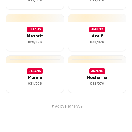
027/076
028/076
JAPANS
JAPANS
Mesprit
Azelf
029/076
030/076
JAPANS
JAPANS
Munna
Musharna
031/076
032/076
▼ Ad by Refinery89