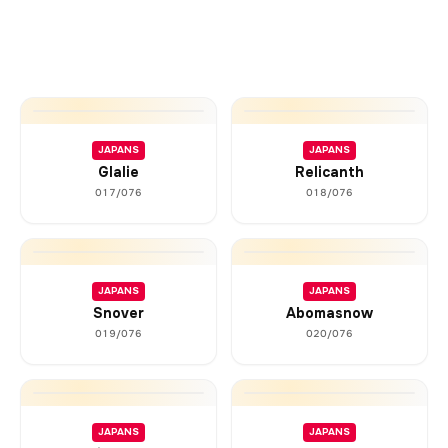
JAPANS
JAPANS
Glalie
Relicanth
017/076
018/076
JAPANS
JAPANS
Snover
Abomasnow
019/076
020/076
JAPANS
JAPANS