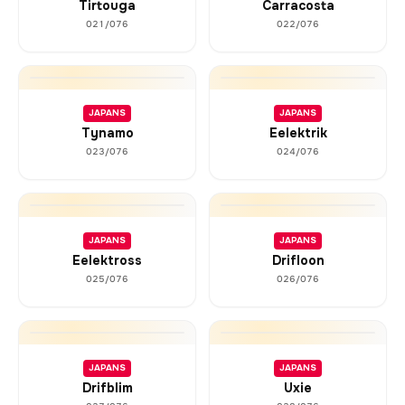
Tirtouga
Carracosta
021/076
022/076
JAPANS
JAPANS
Tynamo
Eelektrik
023/076
024/076
JAPANS
JAPANS
Eelektross
Drifloon
025/076
026/076
JAPANS
JAPANS
Drifblim
Uxie