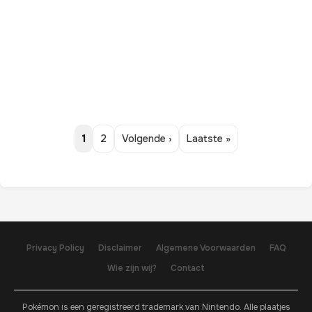
1
2
Volgende ›
Laatste »
Privacy Policy
Disclaimer
Algemene Voorwaarden
FAQ
Wie zijn wij?
Contact
Pokémon is een geregistreerd trademark van Nintendo. Alle plaatjes