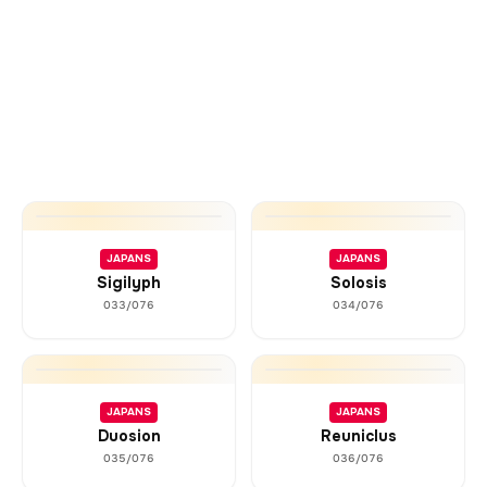
JAPANS
JAPANS
Sigilyph
Solosis
033/076
034/076
JAPANS
JAPANS
Duosion
Reuniclus
035/076
036/076