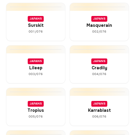
JAPANS
JAPANS
Surskit
Masquerain
001/076
002/076
JAPANS
JAPANS
Lileep
Cradily
003/076
004/076
JAPANS
JAPANS
Tropius
Karrablast
005/076
006/076