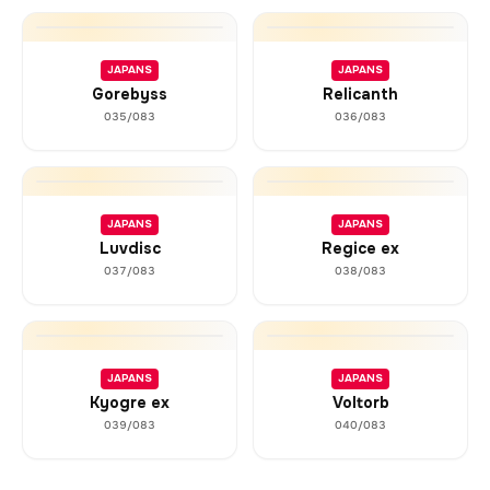
JAPANS
JAPANS
Gorebyss
Relicanth
035/083
036/083
JAPANS
JAPANS
Luvdisc
Regice ex
037/083
038/083
JAPANS
JAPANS
Kyogre ex
Voltorb
039/083
040/083