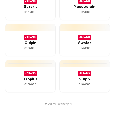
JAPANS
JAPANS
Surskit
Masquerain
011/083
012/083
JAPANS
JAPANS
Gulpin
Swalot
013/083
014/083
JAPANS
JAPANS
Tropius
Vulpix
015/083
016/083
▼ Ad by Refinery89