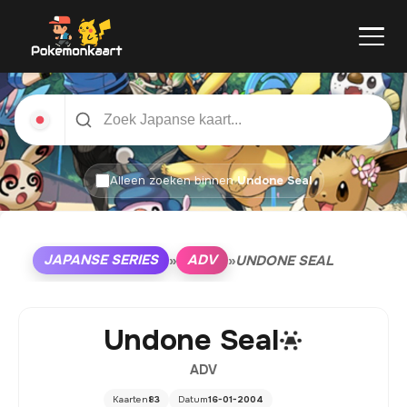
Alleen zoeken binnen
Undone Seal
JAPANSE SERIES
ADV
»
»
UNDONE SEAL
Undone Seal
ADV
Kaarten
83
Datum
16-01-2004