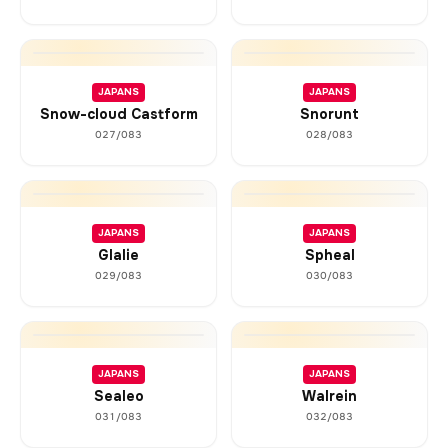
JAPANS
JAPANS
Snow-cloud Castform
Snorunt
027/083
028/083
JAPANS
JAPANS
Glalie
Spheal
029/083
030/083
JAPANS
JAPANS
Sealeo
Walrein
031/083
032/083