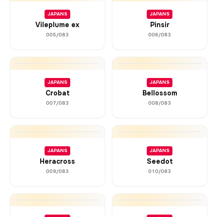
JAPANS
JAPANS
Vileplume ex
Pinsir
005/083
006/083
JAPANS
JAPANS
Crobat
Bellossom
007/083
008/083
JAPANS
JAPANS
Heracross
Seedot
009/083
010/083