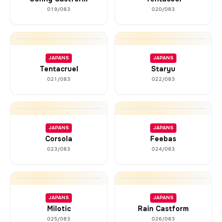
019/083
020/083
JAPANS
JAPANS
Tentacruel
Staryu
021/083
022/083
JAPANS
JAPANS
Corsola
Feebas
023/083
024/083
JAPANS
JAPANS
Milotic
Rain Castform
025/083
026/083