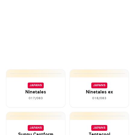
JAPANS
JAPANS
Ninetales
Ninetales ex
017/083
018/083
JAPANS
JAPANS
Sunny Castform
Tentacool