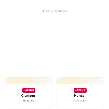
▼ Ad by Refinery89
JAPANS
JAPANS
Clamperl
Huntail
033/083
034/083