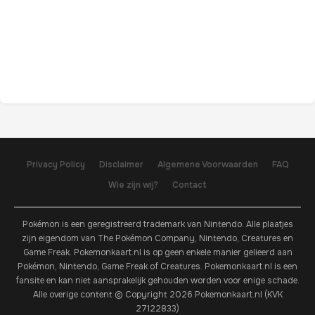
Privacy Policy
Disclaimer
Algemene Voorwaarden
FAQ
Wie zijn wij?
Contact
Pokémon is een geregistreerd trademark van Nintendo. Alle plaatjes
zijn eigendom van The Pokémon Company, Nintendo, Creatures en
Game Freak. Pokemonkaart.nl is op geen enkele manier gelieerd aan
Pokémon, Nintendo, Game Freak of Creatures. Pokemonkaart.nl is een
fansite en kan niet aansprakelijk gehouden worden voor enige schade.
Alle overige content © Copyright 2026 Pokemonkaart.nl (KVK
27122833)