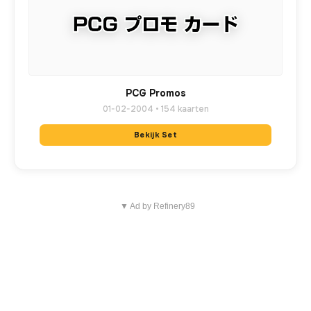
PCG Promos
01-02-2004 • 154 kaarten
Bekijk Set
▼ Ad by Refinery89