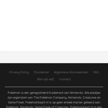
Privacy Policy
Disclaimer
Algemene Voorwaarden
FAQ
Wie zijn wij?
Contact
Pokémon is een geregistreerd trademark van Nintendo. Alle plaatjes
zijn eigendom van The Pokémon Company, Nintendo, Creatures en
Game Freak. Pokemonkaart.nl is op geen enkele manier gelieerd aan
Pokémon, Nintendo, Game Freak of Creatures. Pokemonkaart.nl is een