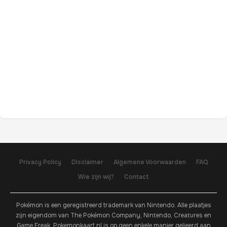
Privacy Policy
Disclaimer
Algemene Voorwaarden
FAQ
Wie zijn wij?
Contact
Pokémon is een geregistreerd trademark van Nintendo. Alle plaatjes
zijn eigendom van The Pokémon Company, Nintendo, Creatures en
Game Freak. Pokemonkaart.nl is op geen enkele manier gelieerd aan