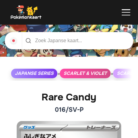
JAPANSE SERIES
SCARLET & VIOLET
SCARLET
»
»
Rare Candy
016/SV-P