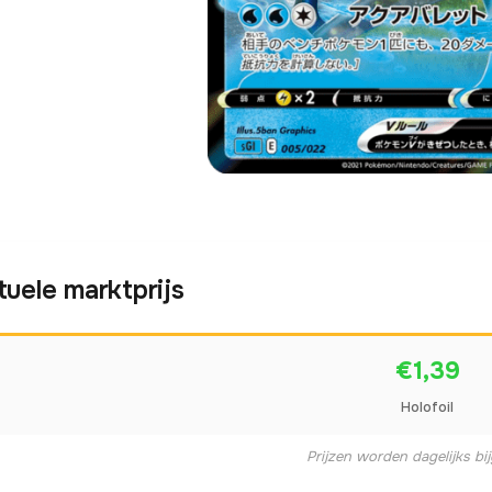
tuele marktprijs
€1,39
Holofoil
Prijzen worden dagelijks bi