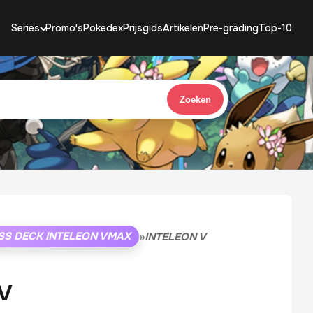
Series
Promo's
Pokedex
Prijsgids
Artikelen
Pre-grading
Top-10
Zoeken
SS DECK INTELEON VMAX
»
INTELEON V
 V