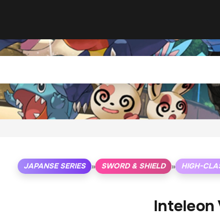
JAPANSE SERIES
SWORD & SHIELD
HIGH-CLA
»
»
Inteleon