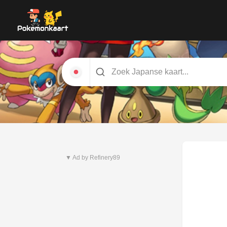
Nieuwste set
Pitch Black
▼ Ad by Refinery89