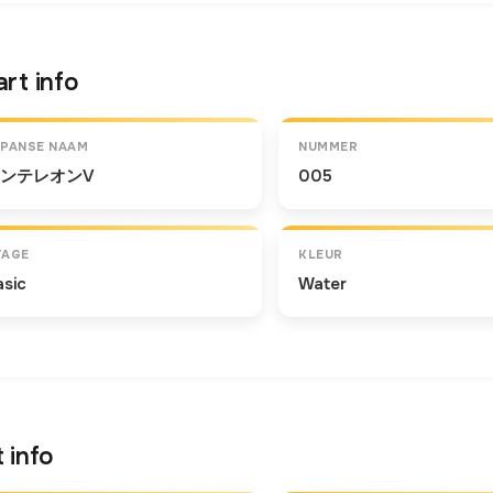
rt info
APANSE NAAM
NUMMER
ンテレオンV
005
TAGE
KLEUR
asic
Water
 info