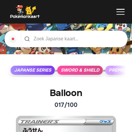
JAPANSE SERIES
SWORD & SHIELD
PREMIUM T
»
»
Balloon
017/100