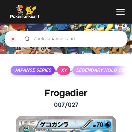
JAPANSE SERIES
XY
LEGENDARY HOLO COLL
»
»
Frogadier
007/027