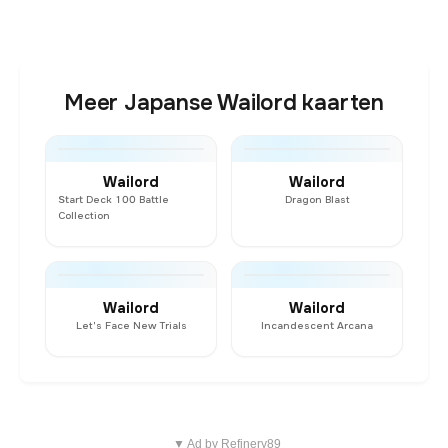
Meer Japanse Wailord kaarten
Wailord
Wailord
Start Deck 100 Battle
Dragon Blast
Collection
Wailord
Wailord
Let's Face New Trials
Incandescent Arcana
▼ Ad by Refinery89