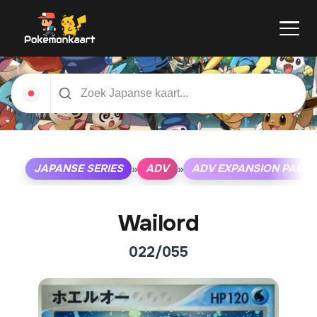
JAPANSE SERIES
ADV
ADV EXPANSION PACK
»
»
Wailord
022/055