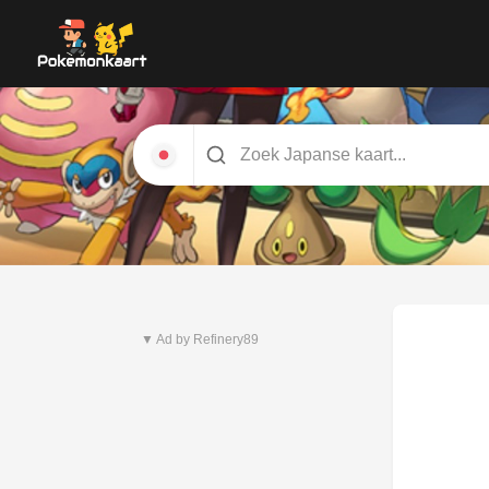
Nieuwste set
Pitch Black
▼ Ad by Refinery89