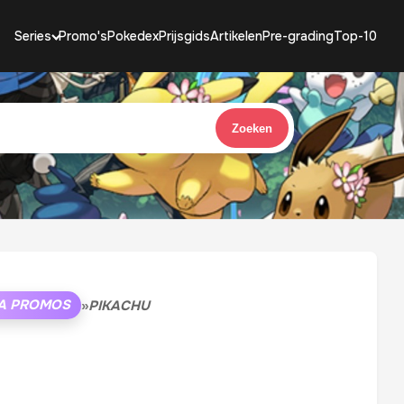
Series
Promo's
Pokedex
Prijsgids
Artikelen
Pre-grading
Top-10
Zoeken
A PROMOS
»
PIKACHU
u