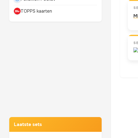
S
TOPPS kaarten
M
S
Mewtwo
TOP 10 POKEMON
Laatste sets