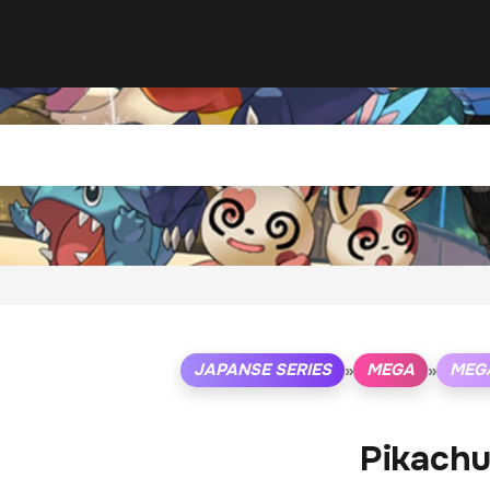
JAPANSE SERIES
MEGA
MEG
»
»
Pikach