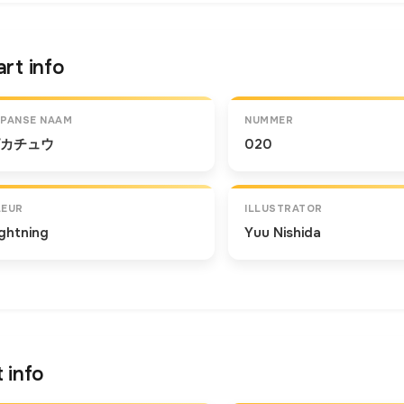
rt info
APANSE NAAM
NUMMER
カチュウ
020
LEUR
ILLUSTRATOR
ightning
Yuu Nishida
 info