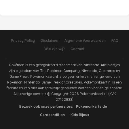
Privacy Policy
Disclaimer
Algemene Voorwaarden
FAQ
Wie zijn wij?
Contact
Pokémon is een geregistreerd trademark van Nintendo. Alle plaatjes
zijn eigendom van The Pokémon Company, Nintendo, Creatures en
Game Freak. Pokemonkaart.nl is op geen enkele manier gelieerd aan
Pokémon, Nintendo, Game Freak of Creatures. Pokemonkaart.nl is een
fansite en kan niet aansprakelijk gehouden worden voor enige schade.
Alle overige content © Copyright 2026 Pokemonkaart.nl (KVK
27122833)
Bezoek ook onze partnersites:
Pokemonkarte.de
Cardcondition
Kids Bijoux