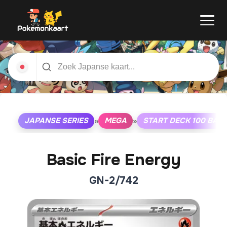
JAPANSE SERIES
MEGA
START DECK 100 BAT
»
»
Basic Fire Energy
GN-2/742