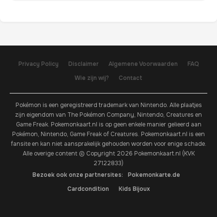
Privacy Policy
Disclaimer
Algemene Voorwaarden
FAQ
Wie zijn wij?
Contact
Pokémon is een geregistreerd trademark van Nintendo. Alle plaatjes
zijn eigendom van The Pokémon Company, Nintendo, Creatures en
Game Freak. Pokemonkaart.nl is op geen enkele manier gelieerd aan
Pokémon, Nintendo, Game Freak of Creatures. Pokemonkaart.nl is een
fansite en kan niet aansprakelijk gehouden worden voor enige schade.
Alle overige content © Copyright 2026 Pokemonkaart.nl (KVK
27122833)
Bezoek ook onze partnersites:
Pokemonkarte.de
Cardcondition
Kids Bijoux