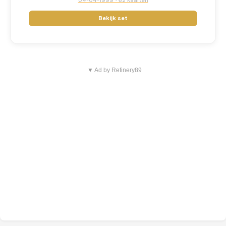
04-04-1999 • 62 kaarten
Bekijk set
▼ Ad by Refinery89